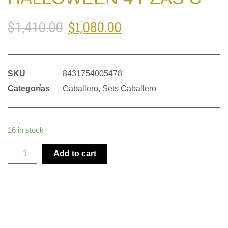
$
1,080.00
$
1,410.00
SKU
8431754005478
Categorías
Caballero
,
Sets Caballero
16 in stock
Add to cart