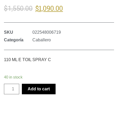
$
1,090.00
$
1,550.00
SKU
022548006719
Categoría
Caballero
110 ML E TOIL SPRAY C
40 in stock
Add to cart