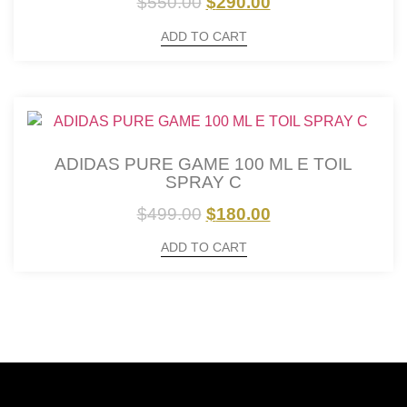
$
550.00
$
290.00
ADD TO CART
ADIDAS PURE GAME 100 ML E TOIL
SPRAY C
$
499.00
$
180.00
ADD TO CART