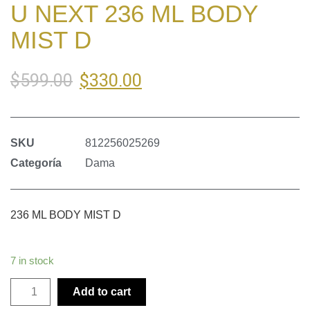
U NEXT 236 ML BODY
MIST D
$
330.00
$
599.00
SKU
812256025269
Categoría
Dama
236 ML BODY MIST D
7 in stock
Add to cart